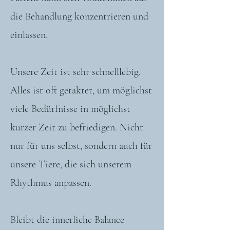
die Behandlung konzentrieren und
einlassen.
Unsere Zeit ist sehr schnelllebig.
Alles ist oft getaktet, um möglichst
viele Bedürfnisse in möglichst
kurzer Zeit zu befriedigen. Nicht
nur für uns selbst, sondern auch für
unsere Tiere, die sich unserem
Rhythmus anpassen.
Bleibt die innerliche Balance