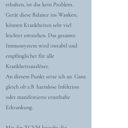
erhalten, ist das kein Problem.
Gerät diese Balance ins Wanken,
können Krankheiten sehr viel
leichter entstehen. Das gesamte
Immunsystem wird instabil und
empfänglicher für alle
Krankheitsauslöser.
An diesem Punkt setze ich an. Ganz
gleich ob z.B. harmlose Infektion
oder manifestierte ernsthafte
Erkrankung.
Mit der TCVM besteht die