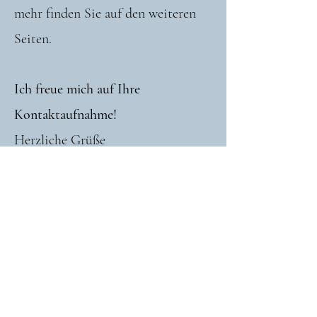
mehr finden Sie auf den weiteren
Seiten.
Ich freue mich auf Ihre
Kontaktaufnahme!
Herzliche Grüße
Babette Nummer
Hinweis im Sinne des § 3 HWG: Bei
der hier vorgestellten Methode
sowohl therapeutischer als auch
diagnostischer Art handelt es sich um
Verfahren der alternativen Medizin,
die naturwissenschaftlich-
schulmedizinisch weder
nachgewiesen noch anerkannt sind.